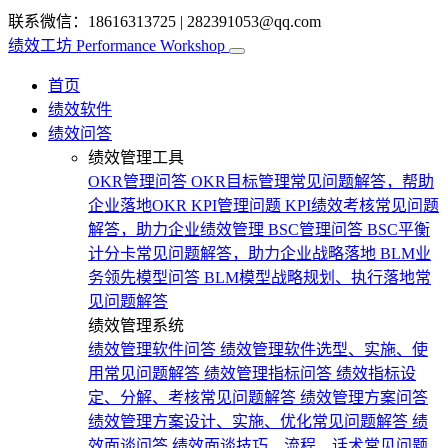
联系微信：18616313725
|
282391053@qq.com
绩效工坊
Performance Workshop
首页
绩效软件
绩效问答
绩效管理工具
OKR管理问答
OKR目标管理常见问题解答，帮助
企业落地OKR
KPI管理问题
KPI绩效考核常见问题
解答，助力企业绩效管理
BSC管理问答
BSC平衡
计分卡常见问题解答，助力企业战略落地
BLM业
务领先模型问答
BLM模型战略规划、执行落地常
见问题解答
绩效管理系统
绩效管理软件问答
绩效管理软件选型、实施、使
用常见问题解答
绩效管理指标问答
绩效指标设
定、分解、考核常见问题解答
绩效管理方案问答
绩效管理方案设计、实施、优化常见问题解答
绩
效面谈问答
绩效面谈技巧、流程、话术常见问题