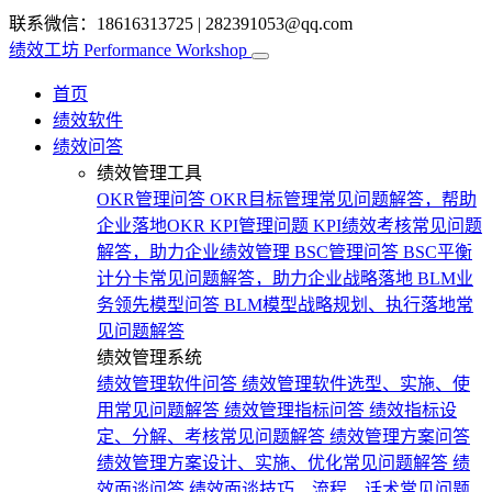
联系微信：18616313725
|
282391053@qq.com
绩效工坊
Performance Workshop
首页
绩效软件
绩效问答
绩效管理工具
OKR管理问答
OKR目标管理常见问题解答，帮助
企业落地OKR
KPI管理问题
KPI绩效考核常见问题
解答，助力企业绩效管理
BSC管理问答
BSC平衡
计分卡常见问题解答，助力企业战略落地
BLM业
务领先模型问答
BLM模型战略规划、执行落地常
见问题解答
绩效管理系统
绩效管理软件问答
绩效管理软件选型、实施、使
用常见问题解答
绩效管理指标问答
绩效指标设
定、分解、考核常见问题解答
绩效管理方案问答
绩效管理方案设计、实施、优化常见问题解答
绩
效面谈问答
绩效面谈技巧、流程、话术常见问题